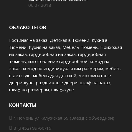
06.07.2018
ОБЛАКО ТЕГОВ
Гостиная на заказ
,
Детская в Тюмени
,
Кухня в
Тюмени
,
Кухня на заказ
,
Мебель Тюмень
,
Прихожая
на заказ
,
гардеробная на заказ
,
гардеробная
тюмень
,
изготовление гардеробной
,
комод на
заказ
,
комод по индивидуальным размерам
,
мебель
в детскую
,
мебель для детской
,
межкомнатные
двери-купе
,
раздвижные двери
,
шкаф на заказ
,
шкаф по размерам
,
шкаф-купе
КОНТАКТЫ
г.Тюмень ул.Калужская 59 (Заезд с объездной)
8 (3452) 99-66-19