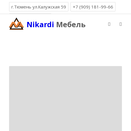
г.Тюмень ул.Калужская 59
+7 (909) 181-99-66
8 (3452) 99-66-19
Nikardi
Мебель
Вызов замерщика: +7 (909) 191-99-66
Никарди Мебель
»
Облако тегов
» мебель для
детской