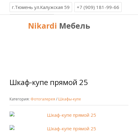
г.Тюмень ул.Калужская 59
+7 (909) 181-99-66
8 (3452) 99-66-19
Nikardi
Мебель
Вызов замерщика: +7 (909) 191-99-66
Другие новости
Никарди Мебель
»
Фотогалерея
»
Шкафы-купе
»
Шкаф-купе прямой 25
Шкаф-купе прямой 25
Категория:
Фотогалерея
/
Шкафы-купе