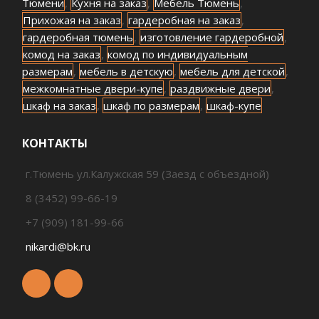
Тюмени
,
Кухня на заказ
,
Мебель Тюмень
,
Прихожая на заказ
,
гардеробная на заказ
,
гардеробная тюмень
,
изготовление гардеробной
,
комод на заказ
,
комод по индивидуальным
размерам
,
мебель в детскую
,
мебель для детской
,
межкомнатные двери-купе
,
раздвижные двери
,
шкаф на заказ
,
шкаф по размерам
,
шкаф-купе
КОНТАКТЫ
г.Тюмень ул.Калужская 59 (Заезд с объездной)
8 (3452) 99-66-19
+7 (909) 181-99-66
nikardi@bk.ru