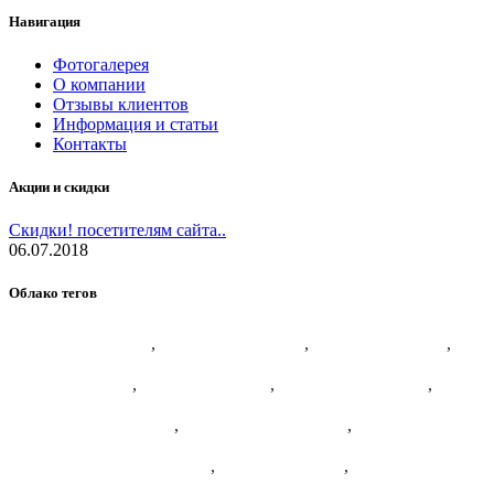
Навигация
Фотогалерея
О компании
Отзывы клиентов
Информация и статьи
Контакты
Акции и скидки
Скидки! посетителям сайта..
06.07.2018
Облако тегов
,
,
,
гостиная на заказ
детская в тюмени
кухня в тюмени
,
,
,
кухня на заказ
мебель тюмень
прихожая на заказ
,
,
гардеробная на заказ
гардеробная тюмень
,
,
изготовление гардеробной
комод на заказ