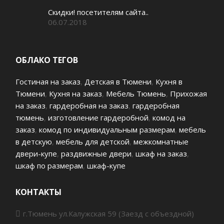
Скидки! посетителям сайта..
06.07.2018
ОБЛАКО ТЕГОВ
Гостиная на заказ
,
Детская в Тюмени
,
Кухня в
Тюмени
,
Кухня на заказ
,
Мебель Тюмень
,
Прихожая
на заказ
,
гардеробная на заказ
,
гардеробная
тюмень
,
изготовление гардеробной
,
комод на
заказ
,
комод по индивидуальным размерам
,
мебель
в детскую
,
мебель для детской
,
межкомнатные
двери-купе
,
раздвижные двери
,
шкаф на заказ
,
шкаф по размерам
,
шкаф-купе
КОНТАКТЫ
г.Тюмень ул.Калужская 59 (Заезд с объездной)